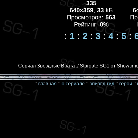
335
640x359
,
33
kБ
6
Просмотров:
563
Пр
Рейтинг:
0%
:
1
:
2
:
3
:
4
:
5
:
Сериал Звездные Врата ./ Stargate SG1 от Showtime
::
главная
::
о сериале
::
эпизод-гид
::
герои
::