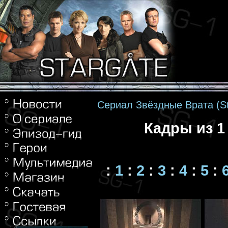
Сериал Звёздные Врата (St
Кадры из 1
:
1
:
2
:
3
:
4
:
5
: