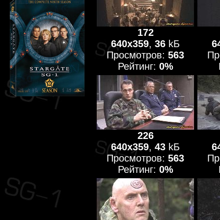
172
640x359
,
36
kБ
6
Просмотров:
563
Пр
Рейтинг:
0%
226
640x359
,
43
kБ
6
Просмотров:
563
Пр
Рейтинг:
0%