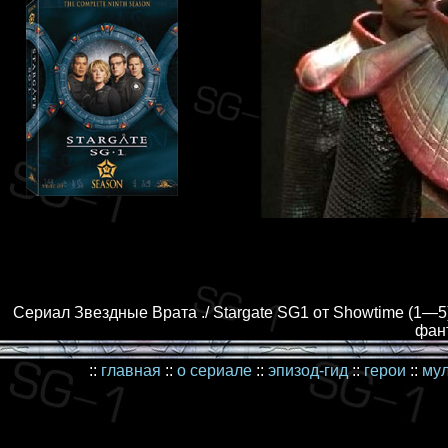
Сериал Звездные Врата ./ Stargate SG1 от Showtime (1—5)
фант
::
главная
::
о сериале
::
эпизод-гид
::
герои
::
му