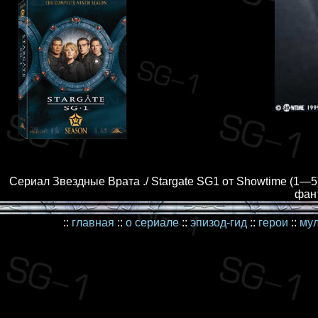
Сериал Звездные Врата ./ Stargate SG1 от Showtime (1—5)
фант
::
главная
::
о сериале
::
эпизод-гид
::
герои
::
му