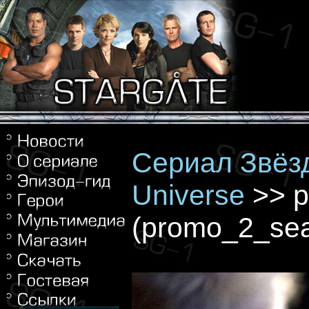
Сериал Звёзд
Universe
>> p
(promo_2_sea