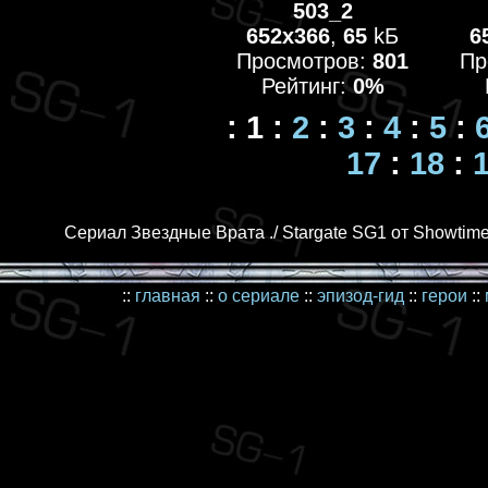
503_2
652x366
,
65
kБ
6
Просмотров:
801
Пр
Рейтинг:
0%
:
1
:
2
:
3
:
4
:
5
:
17
:
18
:
Сериал Звездные Врата ./ Stargate SG1 от Showtime
::
главная
::
о сериале
::
эпизод-гид
::
герои
::