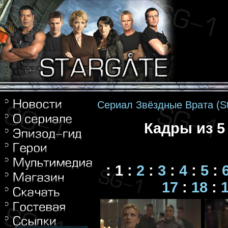
Сериал Звёздные Врата (St
Кадры из 5
:
1
:
2
:
3
:
4
:
5
:
17
:
18
: