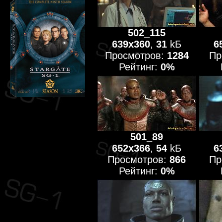
502_115
639x360
,
31
kБ
6
Просмотров:
1284
Пр
Рейтинг:
0%
501_89
652x366
,
54
kБ
6
Просмотров:
866
Пр
Рейтинг:
0%