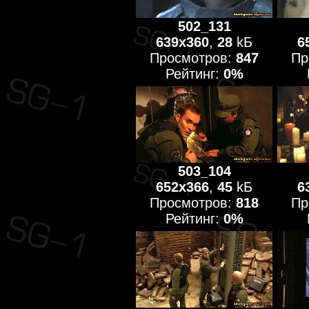
502_131
639x360
,
28
kБ
6
Просмотров:
847
Пр
Рейтинг:
0%
503_104
652x366
,
45
kБ
6
Просмотров:
818
Пр
Рейтинг:
0%