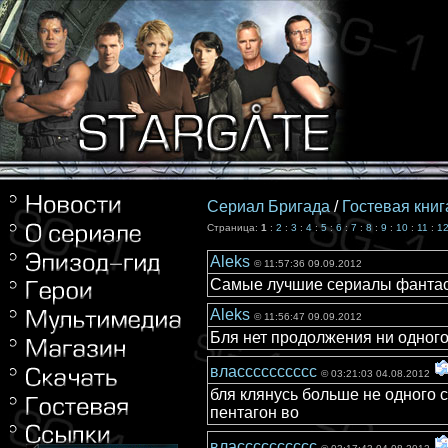
Сериал Бригада
/
Гостевая книг
Страница:
1
:
2
:
3
:
4
:
5
:
6
:
7
:
8
:
9
:
10
:
11
:
1
Aleks
© 11:57:36 09.09.2012
Самые лучшие сериалы фантас
Aleks
© 11:56:47 09.09.2012
Бля нет продолжения ни одного
власссссссссс
© 03:21:03 04.08.2012
бля клянусь больше не одного 
пентагон во
власссссссссс