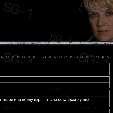
:
34
:
35
:
36
:
37
:
38
:
39
:
40
:
41
:
42
:
43
:
44
:
45
:
46
:
47
:
48
:
49
:
50
:
51
:
52
:
53
:
54
:
 твари или пойду взрывать чо осталосьто у них