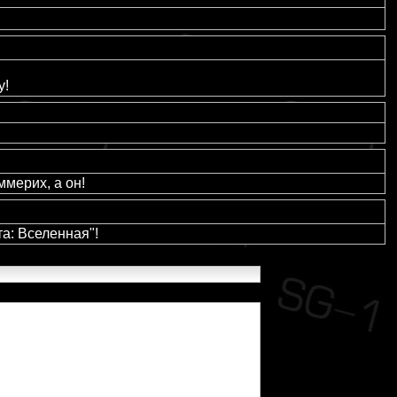
у!
мерих, а он!
та: Вселенная"!