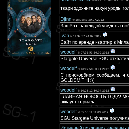
© 03:17:43 04.08.2012
твари здохните нахуй уроды г
Djinn
© 15:08:43 29.07.2012
Зашёл с надеждой увидеть сооб
Ivan
© 11:37:27 24.07.2012
Сайт по аренде квартир в Мила
woodelf
© 07:51:53 26.05.2012
Stargate Universe SGU отхватил
woodelf
© 13:07:58 30.04.2012
С прискорбием сообщаем, что
GOLDSMITH! :'(
woodelf
© 10:28:12 30.04.2012
ГЛАВНАЯ НОВОСТЬ ГОДА! MGM со
аккаунт сериала.
woodelf
© 05:53:11 11.03.2012
SGU Stargate Universe получила 
Истинный поклонник звёздных 