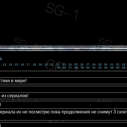
а
2
:
13
:
14
:
15
:
16
:
17
:
18
:
19
:
20
:
21
:
22
:
23
:
24
:
25
:
26
:
27
:
28
:
29
:
30
:
31
:
32
:
33
:
55
:
56
:
57
:
58
:
59
:
60
:
61
:
62
:
63
:
64
:
65
:
66
тики в мире!
 из сериалов!
сериала их не посмотрю пока продолжения не снимут 3 сизот