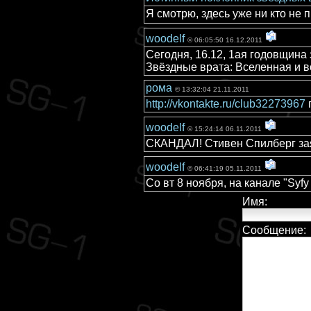
Я смотрю, здесь уже ни кто не 
woodelf
© 06:05:50 16.12.2011
Сегодня, 16.12, 1ая годовщина 
Звёздные врата: Вселенная и в
рома
© 13:32:04 21.11.2011
http://vkontakte.ru/club32273967
г
woodelf
© 15:24:14 06.11.2011
СКАНДАЛ! Стивен Спилберг заяв
woodelf
© 06:41:19 05.11.2011
Со вт 8 ноября, на канале "Syf
Имя:
Сообщение: