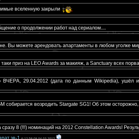
олимые вселенную закрыли
щение о продолжении работ над сериалом....
не. Вы можете арендовать апартаменты в любом уголке мир
 таки приз на LEO Awards за макияж, а Sanctuary всех порвал
 ВЧЕРА, 29.04.2012 (дата по данным Wikipedia), ушёл
бирается возродить Stargate SG1! Об этом осторожно, 
сразу 8 (!!!) номинаций на 2012 Constellation Awards! Резу
врат зв-1
© 12:58:09 04.03.2012