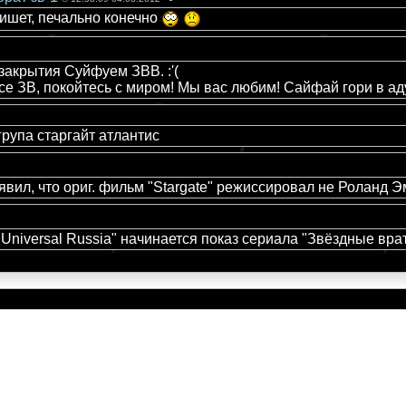
пишет, печально конечно
закрытия Суйфуем ЗВВ. :'(
се ЗВ, покойтесь с миром! Мы вас любим! Сайфай гори в ад
рупа старгайт атлантис
ил, что ориг. фильм "Stargate" режиссировал не Роланд Эм
y Universal Russia" начинается показ сериала "Звёздные вра