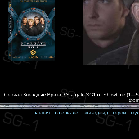
Сериал Звездные Врата ./ Stargate SG1 от Showtime (1—5)
фант
::
главная
::
о сериале
::
эпизод-гид
::
герои
::
му