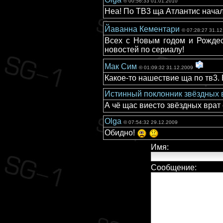
© 00:56:33 01.01.2010
Неа! По ТВ3 ща Атлантис начал
Йаванна Кементари
© 07:28:27 31.1
Всех с Новым годом и Рождес
новостей по сериалу!
Мак Сим
© 01:09:32 31.12.2009
Какое-то нашествие ща по тв3.
Истинный поклонник звёздных 
А чё щас виесто звёздных врат 
Olga
© 07:54:32 29.12.2009
Обидно!
Имя:
Сообщение: