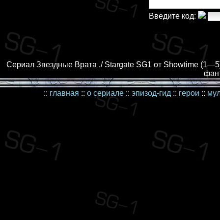
Введите код:
Сериал Звездные Врата ./ Stargate SG1 от Showtime (1—5)
фант
::
главная
::
о сериале
::
эпизод-гид
::
герои
::
му