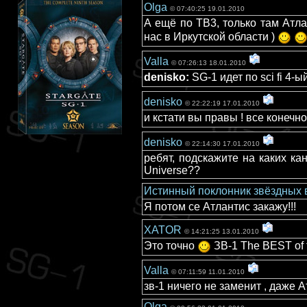
Olga
© 07:40:25 19.01.2010
А ещё по ТВ3, только там Атла
нас в Иркутской области )
Valla
© 07:26:13 18.01.2010
denisko:
SG-1 идет по sci fi 4-
denisko
© 22:22:19 17.01.2010
и кстати вы правы ! все конечн
denisko
© 22:14:30 17.01.2010
ребят, подскажите на каких ка
Universe??
Истинный поклонник звёздных 
Я потом се Атлантис закажу!!!
XATOR
© 14:21:25 13.01.2010
Это точно
ЗВ-1 The BEST of 
Valla
© 07:11:59 11.01.2010
зв-1 ничего не заменит , даже 
Olga