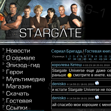
Сериал Бригада
/
Гостевая книг
Страница:
1
:
2
:
3
:
4
:
5
:
6
:
7
:
8
:
9
:
10
:
11
:
1
37
:
38
:
39
:
40
:
41
:
42
:
43
:
44
:
4
королева Кетеш
© 03:23:18 20.01.2010
Stargate Universe еще даже се
раньше
смотрите в инете. ка
denisko
© 14:55:21 19.01.2010
и кстати Stargate Universe не 
denisko
© 14:54:09 19.01.2010
ай спасибо мои хорошие с мен